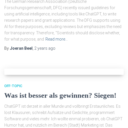
The German Research Association (Deutsche
Forschungsgemeinschaft, DFG) recently issued guidelines for
using artificial intelligence, including tools like ChatGPT, to write
research papers and grant applications. The DFG supports using
AI for these purposes, excluding reviews but emphasizes the need
for transparency. Therefore, “Scientists should disclose whether,
for what purpose, and
Read more…
By
Joeran Beel
,
2 years
ago
OFF-TOPIC
Was ist besser als gewinnen? Siegen!
ChatGPT ist derzeit in aller Munde und vollbringt Erstaunliches. Es
löst Klausuren, schreibt Aufsätze und Gedichte, programmiert
Software und vieles mehr. Ich wollte einmal probieren, ob ChatGPT
Humor hat, und nützlich im Bereich (Stadt) Marketing ist. Das