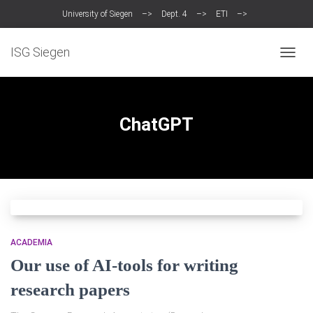
University of Siegen
–>
Dept. 4
–>
ETI
–>
Intelligent Systems Group (ISG)
ISG Siegen
TOGG
NAVIG
ChatGPT
ACADEMIA
Our use of AI-tools for writing
research papers